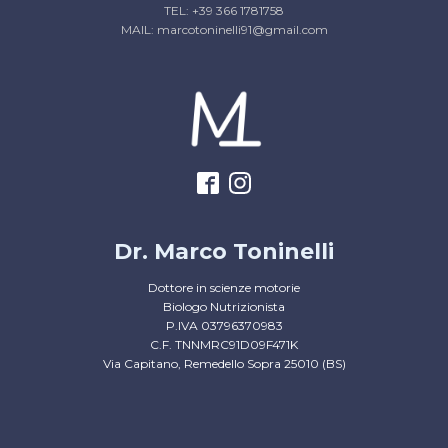
TEL: +39 366 1781758
MAIL: marcotoninelli91@gmail.com
Dr. Marco Toninelli
Dottore in scienze motorie
Biologo Nutrizionista
P.IVA 03796370983
C.F. TNNMRC91D09F471K
Via Capitano, Remedello Sopra 25010 (BS)