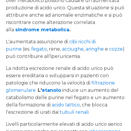
over metabolico possono causare un'aumentata
produzione di acido urico. Questa situazione si può
attribuire anche ad anomalie enzimatiche e si può
riscontrare come alterazione correlata
alla
sindrome metabolica
.
L'aumentata assunzione di
cibi ricchi di
purine
(es.
fegato
, rene,
acciughe
,
aringhe
e
cozze
)
può contribuire all'iperuricemia.
La ridotta escrezione renale di acido urico può
essere ereditaria o svilupparsi in pazienti con
patologie che riducono la velocità di
filtrazione
glomerulare
.
L'
etanolo
induce un aumento del
catabolismo delle purine nel fegato e un aumento
della formazione di
acido lattico
, che blocca
l'escrezione di urati dai
tubuli renali
.
Livelli particolarmente elevati di acido urico sierico