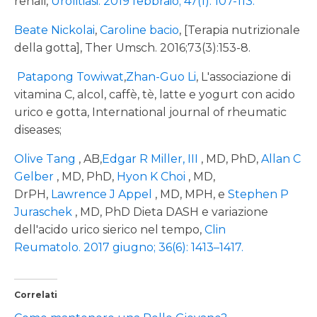
renali,
Urolitiasi. 2019 febbraio; 47(1): 107-113.
Beate Nickolai
,
Caroline bacio
, [Terapia nutrizionale
della gotta], Ther Umsch. 2016;73(3):153-8.
Patapong Towiwat
,
Zhan-Guo Li
, L'associazione di
vitamina C, alcol, caffè, tè, latte e yogurt con acido
urico e gotta, International journal of rheumatic
diseases;
Olive Tang
, AB,
Edgar R Miller, III
, MD, PhD,
Allan C
Gelber
, MD, PhD,
Hyon K Choi
, MD,
DrPH,
Lawrence J Appel
, MD, MPH, e
Stephen P
Juraschek
, MD, PhD Dieta DASH e variazione
dell'acido urico sierico nel tempo,
Clin
Reumatolo. 2017 giugno; 36(6): 1413–1417.
Correlati