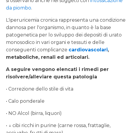
si osservano anche nei soggetti con
intossicazione
da piombo
.
L'iperuricemia cronica rappresenta una condizione
dannosa per l'organismo, in quanto è la base
patogenetica per lo sviluppo dei depositi di urato
monosodico in vari organi e tessuti e delle
conseguenti complicanze
cardiovascolari
,
metaboliche, renali ed articolari.
A seguire vengono elencati i rimedi per
risolvere/alleviare questa patologia
• Correzione dello stile di vita
• Calo ponderale
• NO Alcol (birra, liquori)
• ↓ cibi ricchi in purine (carne rossa, frattaglie,
acciughe, frutti di mare)