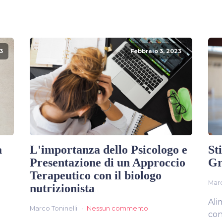
3
Febbraio 3, 2023
a
L'importanza dello Psicologo e
St
Presentazione di un Approccio
Gr
Terapeutico con il biologo
Marc
nutrizionista
Ali
Marco Toninelli
Nessun commento
con