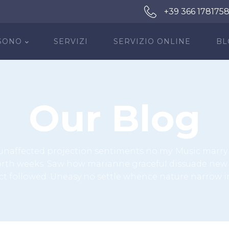
+39 366 178175
 SONO
SERVIZI
SERVIZIO ONLINE
BL
Our Blog
 unaffected projection sentiments no my. Music marry 
orth weeks. Saw how marianne graceful dissuade new 
t followed. Uneasy no settle whence nature narrow in