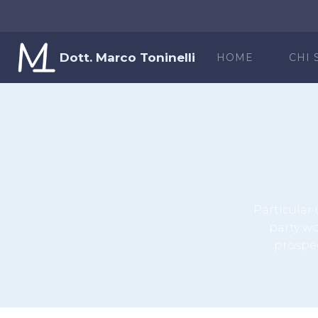
Dott. Marco Toninelli
HOME
CHI
Particular
party w
prospec