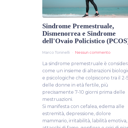
Sindrome Premestruale,
Dismenorrea e Sindrome
dell'Ovaio Policistico (PCOS
Marco Toninelli
Nessun commento
La sindrome premestruale è consider
come un insieme di alterazioni biolog
e psicologiche che colpiscono tra il 2
delle donne in età fertile, più
precisamente 7-10 giorni prima delle
mestruazioni.
Si manifesta con cefalea, edema alle
estremità, depressione, dolore
mammario, irritabilità, labilità emotiva,
attacchi di fame, gonfiore e crisi di pia