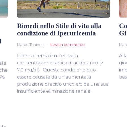
Rimedi nello Stile di vita alla
Co
condizione di Iperuricemia
Gi
)
Marco Toninelli
Nessun commento
Marc
L'iperuricemia è un'elevata
All
concentrazione sierica di acido urico (>
gio
ata
7,0 mg/dl). Questa condizione può
imp
iche
essere causata da un'aumentata
bas
-5%
produzione di acido urico e/o da una sua
insufficiente eliminazione renale.
nto.