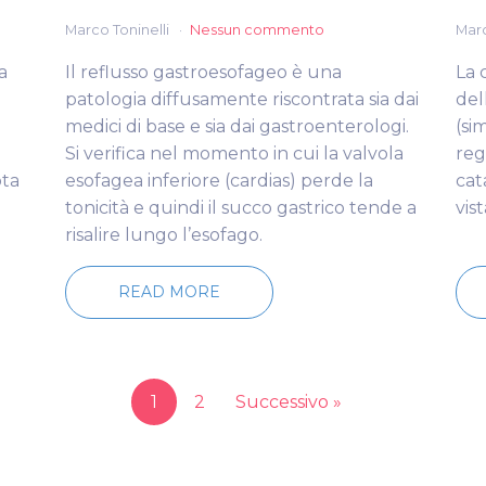
Marco Toninelli
Nessun commento
Marc
a
Il reflusso gastroesofageo è una
La 
patologia diffusamente riscontrata sia dai
del
medici di base e sia dai gastroenterologi.
(si
Si verifica nel momento in cui la valvola
reg
ota
esofagea inferiore (cardias) perde la
cat
tonicità e quindi il succo gastrico tende a
vis
risalire lungo l’esofago.
READ MORE
1
2
Successivo »