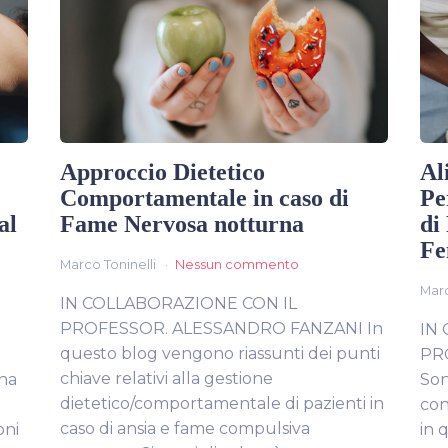
Approccio Dietetico
Al
Comportamentale in caso di
Pe
al
Fame Nervosa notturna
di
Fe
Marco Toninelli
Nessun commento
Marc
IN COLLABORAZIONE CON IL
PROFESSOR. ALESSANDRO FANZANI In
IN
questo blog vengono riassunti dei punti
PR
chiave relativi alla gestione
una
Son
dietetico/comportamentale di pazienti in
con
caso di ansia e fame compulsiva
oni
in 