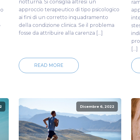
notturna. Si consiglia altresì un
ram
approccio terapeutico di tipo psicologico
no
app
ai fini di un corretto inquadramento
i
int
della condizione clinica. Se il problema
e
ste
fosse da attribuire alla carenza […]
ind
pro
[…]
READ MORE
2
Dicembre 6, 2022