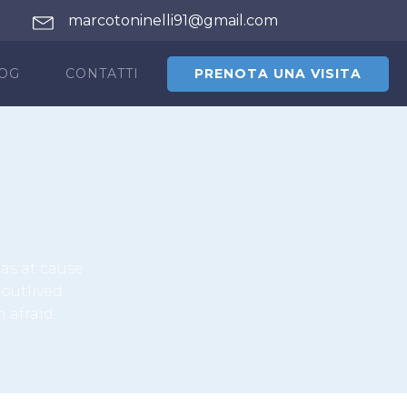
8
marcotoninelli91@gmail.com
PRENOTA UNA VISITA
OG
CONTATTI
as at cause
outlived
 afraid.