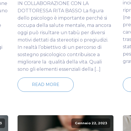
inc
sone
IN COLLABORAZIONE CON LA
rip
 uno
DOTTORESSA RITA BASSO La figura
(ne
dello psicologo è importante perché si
pre
e
occupa della salute mentale, ma ancora
car
oggi può risultare un tabù per diversi
tra
motivi dettati da stereotipi o pregiudizi.
sta
i
In realtà l’obiettivo di un percorso di
pes
è
sostegno psicologico contribuisce a
gra
migliorare la qualità della vita. Quali
sono gli elementi essenziali della […]
READ MORE
3
Gennaio 22, 2023