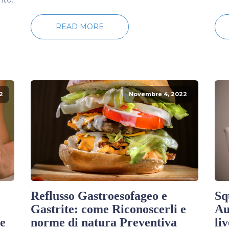
READ MORE
2
Novembre 4, 2022
Reflusso Gastroesofageo e
Sq
Gastrite: come Riconoscerli e
Au
e
norme di natura Preventiva
li